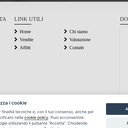
STA
LINK UTILI
DO
Home
Chi siamo
Vendite
Valutazione
Affitti
Contatti
izza i cookie
A
r finalità tecniche e, con il tuo consenso, anche per
cificato nella
cookie policy
. Puoi acconsentire
nologie utilizzando il pulsante “Accetta”. Chiudendo