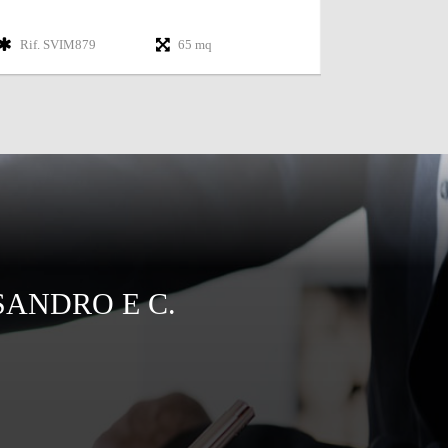
Rif. SVIM879
65 mq
Rif. SVIM859
SANDRO E C.