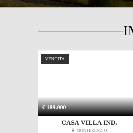
I
VENDITA
€ 189.000
E
CASA VILLA IND.
IO
MONTERENZIO