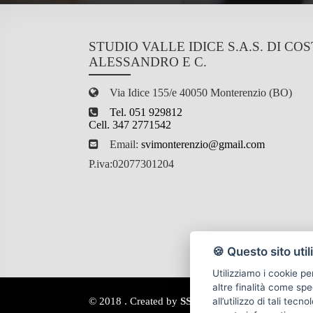
STUDIO VALLE IDICE S.A.S. DI CO
ALESSANDRO E C.
Via Idice 155/e 40050 Monterenzio (BO)
Tel. 051 929812
Cell. 347 2771542
Email:
svimonterenzio@gmail.com
P.iva:02077301204
🍪 Questo sito util
Utilizziamo i cookie pe
altre finalità come spe
© 2018 . Created by
SSD
- Powered by
AGIM
all’utilizzo di tali tec