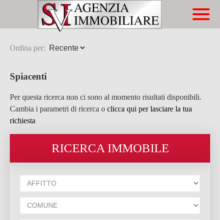
Immobili
Chi Siamo
Immobili In Vendita
Ordina per:
Servizi
Immobili In Affitto
Spiacenti
Contatti
Compravendite
Per questa ricerca non ci sono al momento risultati disponibili.
Affitti
Cambia i parametri di ricerca o
clicca qui per lasciare la tua
richiesta
Lascia Una Richiesta
RICERCA IMMOBILE
Proponi Un Immobile
Richiedi Una Valutazione