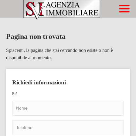
Immobili
Chi Siamo
Immobili In Vendita
Servizi
Immobili In Affitto
Pagina non trovata
Contatti
Compravendite
Spiacenti, la pagina che stai cercando non esiste o non è
disponibile al momento.
Affitti
Lascia Una Richiesta
Richiedi informazioni
Proponi Un Immobile
Rif.
Richiedi Una Valutazione