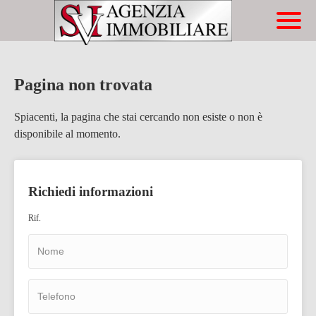
Immobili
Chi Siamo
Immobili In Vendita
Servizi
Immobili In Affitto
Pagina non trovata
Contatti
Compravendite
Spiacenti, la pagina che stai cercando non esiste o non è
disponibile al momento.
Affitti
Lascia Una Richiesta
Richiedi informazioni
Proponi Un Immobile
Rif.
Richiedi Una Valutazione