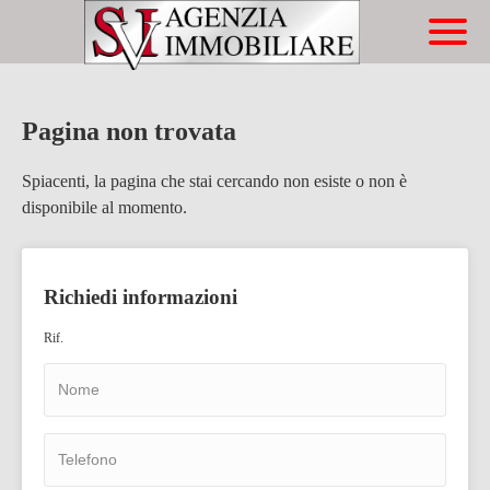
Immobili
Chi Siamo
Immobili In Vendita
Servizi
Immobili In Affitto
Pagina non trovata
Contatti
Compravendite
Spiacenti, la pagina che stai cercando non esiste o non è
disponibile al momento.
Affitti
Lascia Una Richiesta
Richiedi informazioni
Proponi Un Immobile
Rif.
Richiedi Una Valutazione